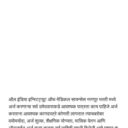
ऑल इंडिया इन्स्टिट्यूट ऑफ मेडिकल सायन्सेस नागपूर भरती मध्ये
अर्ज करणाऱ्या सर्व उमेदवाराकडे आवश्यक पात्रता काय पाहिजे अर्ज
करताना आवश्यक कागदपत्रे कोणती लागतात त्याचबरोबर
वयोमर्यादा, अर्ज शुल्क, शैक्षणिक योग्यता, मासिक वेतन आणि
ऑनलाईन अर्ज कसा करावा सर्व माहिती खाली दिलेली आहे म्हणून हा