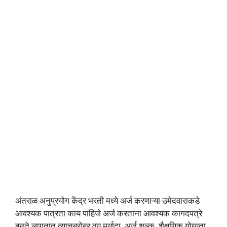
अंतराळ अनुप्रयोग केंद्र भरती मध्ये अर्ज करणाऱ्या उमेदवाराकडे
आवश्यक पात्रता काय पाहिजे अर्ज करताना आवश्यक कागदपत्रे
बनते लागतात त्याचबरोबर वय मर्यादा, अर्ज शुल्क, शैक्षणिक योग्यता,