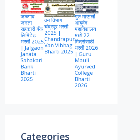
जळगाव
गुरु माऊली
वन विभाग
जनता
आयुर्वेद
चंद्रपूर भरती
सहकारी बँक
महाविद्यालय
2025 |
लिमिटेड
मध्ये 22
Chandrapur
भरती 2025
मित्रांसाठी
Van Vibhag
| Jalgaon
भरती 2026
Bharti 2025
Janata
| Guru
Sahakari
Mauli
Bank
Ayurved
Bharti
College
2025
Bharti
2026
Categories