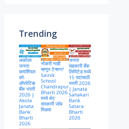
Trending
अकोला
जनता
नोकरी नाही
जनता
सहकारी बँक
म्हणून टेन्शन?
कमर्शियल
लिमिटेड मध्ये
Sainik
को-
15 पदांसाठी
School
ऑपरेटिव्ह
भरती 2026
Chandrapur
बँक भरती
| Janata
Bharti 2026
2026 |
Sahakari
मध्ये थेट
Akola
Bank
सरकारी जॉब
Janata
Satara
मिळवा
Bank
Bharti
Bharti
2026
2026