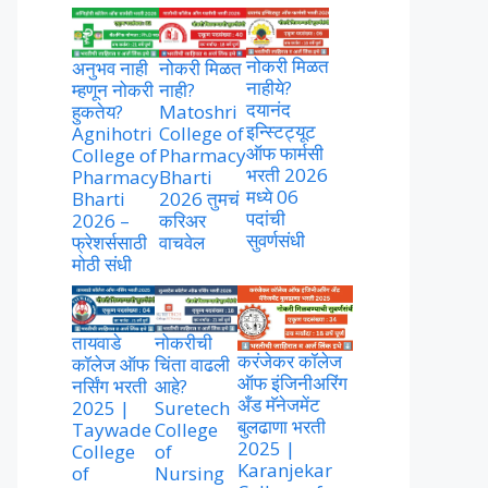
नोकरी मिळत
अनुभव नाही
नोकरी मिळत
नाहीये?
म्हणून नोकरी
नाही?
दयानंद
हुकतेय?
Matoshri
इन्स्टिट्यूट
Agnihotri
College of
ऑफ फार्मसी
College of
Pharmacy
भरती 2026
Pharmacy
Bharti
मध्ये 06
Bharti
2026 तुमचं
पदांची
2026 –
करिअर
सुवर्णसंधी
फ्रेशर्ससाठी
वाचवेल
मोठी संधी
तायवाडे
नोकरीची
करंजेकर कॉलेज
कॉलेज ऑफ
चिंता वाढली
ऑफ इंजिनीअरिंग
नर्सिंग भरती
आहे?
अँड मॅनेजमेंट
2025 |
Suretech
बुलढाणा भरती
Taywade
College
2025 |
College
of
Karanjekar
of
Nursing