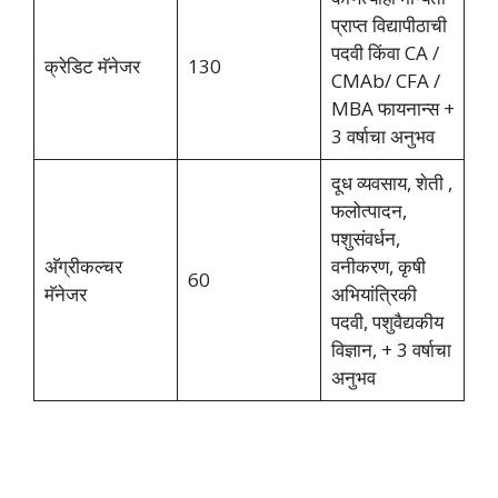
प्राप्त विद्यापीठाची
पदवी किंवा CA /
क्रेडिट मॅनेजर
130
CMAb/ CFA /
MBA फायनान्स +
3 वर्षाचा अनुभव
दूध व्यवसाय, शेती ,
फलोत्पादन,
पशुसंवर्धन,
अ‍ॅग्रीकल्चर
वनीकरण, कृषी
60
मॅनेजर
अभियांत्रिकी
पदवी, पशुवैद्यकीय
विज्ञान, + 3 वर्षाचा
अनुभव