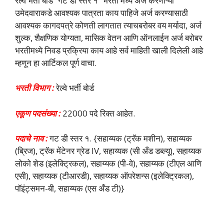
रेल्वे भर्ती बोर्ड “गट डी स्तर १” भरती मध्ये अर्ज करणाऱ्या
उमेदवाराकडे आवश्यक पात्रता काय पाहिजे अर्ज करण्यासाठी
आवश्यक कागदपत्रे कोणती लागतात त्याचबरोबर वय मर्यादा, अर्ज
शुल्क, शैक्षणिक योग्यता, मासिक वेतन आणि ऑनलाईन अर्ज बरोबर
भरतीमध्ये निवड प्रक्रिया काय आहे सर्व माहिती खाली दिलेली आहे
म्हणून हा आर्टिकल पूर्ण वाचा.
भरती विभाग :
रेल्वे भर्ती बोर्ड
एकूण पदसंख्या :
22000 पदे रिक्त आहेत.
पदाचे नाव :
गट डी स्तर १. {सहाय्यक (ट्रॅक मशीन), सहाय्यक
(ब्रिज), ट्रॅक मेंटेनर ग्रेड IV, सहाय्यक (सी अँड डब्ल्यू), सहाय्यक
लोको शेड (इलेक्ट्रिकल), सहाय्यक (पी-वे), सहाय्यक (टीएल आणि
एसी), सहाय्यक (टीआरडी), सहाय्यक ऑपरेशन्स (इलेक्ट्रिकल),
पॉइंट्समन-बी, सहाय्यक (एस अँड टी)}