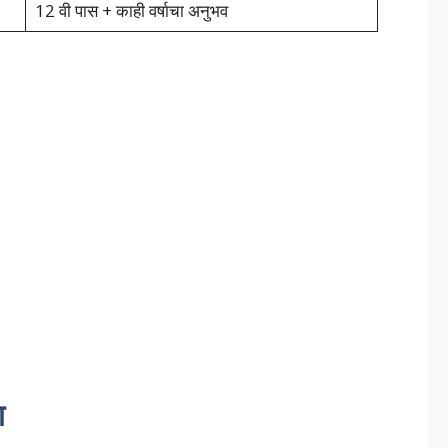
12 वी पास + काही वर्षाचा अनुभव
ा