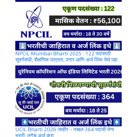
NPCIL Mumbai Bharti 2025 : 122 पदांसाठी
सुवर्णसंधी, शैक्षणिक पात्रता, पगार आणि अर्ज लिंक येथे पहा
UCIL Bharti 2026 जाहीर – तब्बल 364 पदांची मेगा
भरती, लगेच अर्ज करा