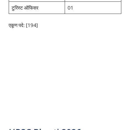
टुरिस्ट ऑफिसर
01
एकूण पदे: [194]