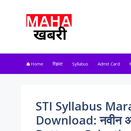
Skip
to
content
Home
रिझल्ट
Syllabus
Admit Card
STI Syllabus Mar
Download: नवीन अ