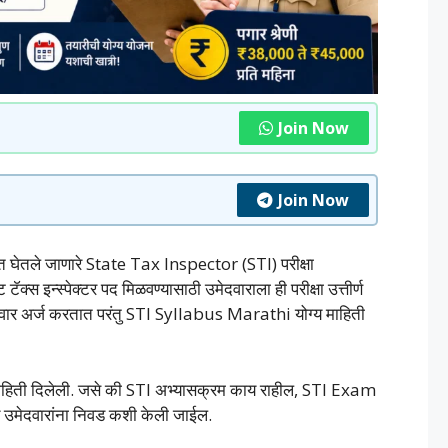
Join Now
Join Now
्फत घेतले जाणारे State Tax Inspector (STI) परीक्षा
 टॅक्स इन्स्पेक्टर पद मिळवण्यासाठी उमेदवाराला ही परीक्षा उत्तीर्ण
े उमेदवार अर्ज करतात परंतु STI Syllabus Marathi योग्य माहिती
र माहिती दिलेली. जसे की STI अभ्यासक्रम काय राहील, STI Exam
 उमेदवारांना निवड कशी केली जाईल.